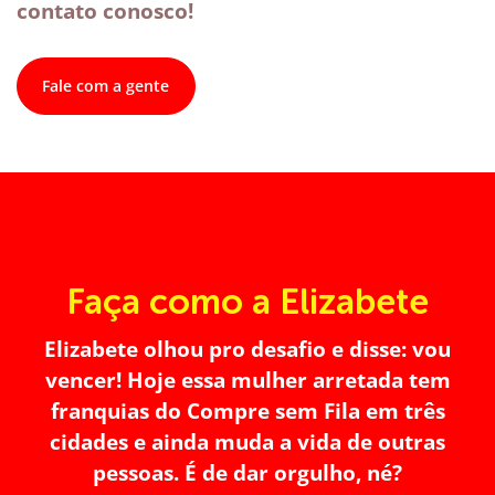
contato conosco!
Fale com a gente
Faça como a Elizabete
Elizabete olhou pro desafio e disse: vou
vencer! Hoje essa mulher arretada tem
franquias do Compre sem Fila em três
cidades e ainda muda a vida de outras
pessoas. É de dar orgulho, né?