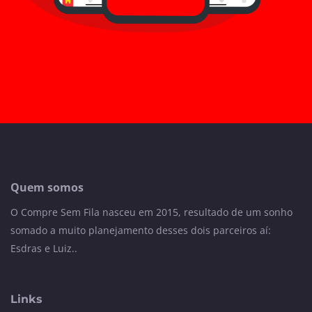
Quem somos
O Compre Sem Fila nasceu em 2015, resultado de um sonho
somado a muito planejamento desses dois parceiros aí:
Esdras e Luiz..
Links